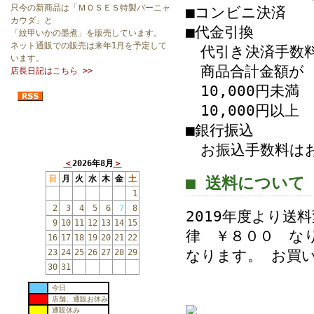
只今の新商品は「ＭＯＳＥＳ特製バーニャ
■コンビニ決済
カウダ」と
■代金引換
「紋甲いかの墨煮」を販売しています。
ネット通販での販売は来年1月を予定して
代引き決済手数料
います。
商品合計金額が
店長日記はこちら >>
10,000円未満 
10,000円以上 
■銀行振込
オンラインショップカレンダー
お振込手数料はお
＜
2026年8月
＞
日
月
火
水
木
金
土
■ 送料について
1
2
3
4
5
6
7
8
2019年度より送
9
10
11
12
13
14
15
律 ￥８００ な
16
17
18
19
20
21
22
23
24
25
26
27
28
29
なります。 お買い
30
31
今日
店舗、通販お休み
通販休み